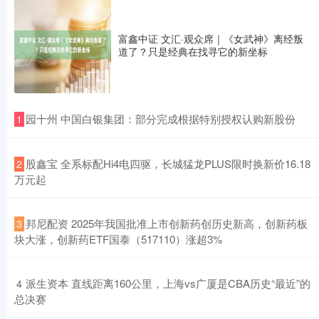
富鑫中证 文汇·观众席｜《女武神》离经叛
道了？只是经典在找寻它的新坐标
​园十州 中国白银集团：部分完成根据特别授权认购新股份
1
​股鑫宝 全系标配Hi4电四驱，长城猛龙PLUS限时换新价16.18
2
万元起
​邦尼配资 2025年我国批准上市创新药创历史新高，创新药板
3
块大涨，创新药ETF国泰（517110）涨超3%
​派生资本 直线距离160公里，上海vs广厦是CBA历史“最近”的
4
总决赛