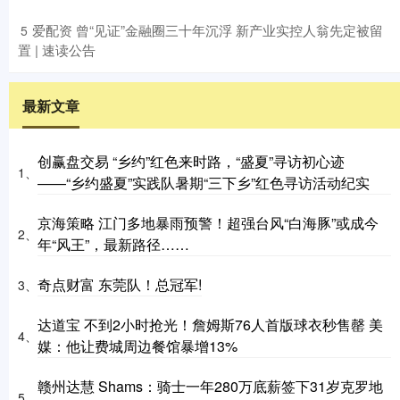
​爱配资 曾“见证”金融圈三十年沉浮 新产业实控人翁先定被留
5
置 | 速读公告
最新文章
创赢盘交易 “乡约”红色来时路，“盛夏”寻访初心迹
1、
——“乡约盛夏”实践队暑期“三下乡”红色寻访活动纪实
京海策略 江门多地暴雨预警！超强台风“白海豚”或成今
2、
年“风王”，最新路径……
奇点财富 东莞队！总冠军!
3、
达道宝 不到2小时抢光！詹姆斯76人首版球衣秒售罄 美
4、
媒：他让费城周边餐馆暴增13%
赣州达慧 Shams：骑士一年280万底薪签下31岁克罗地
5、