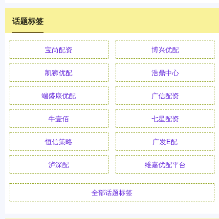
话题标签
宝尚配资
博兴优配
凯狮优配
浩鼎中心
端盛康优配
广信配资
牛壹佰
七星配资
恒信策略
广发E配
泸深配
维嘉优配平台
全部话题标签