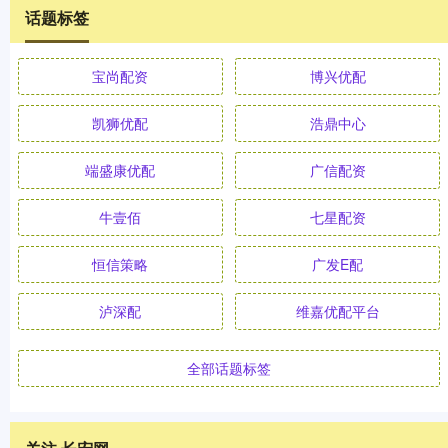
话题标签
宝尚配资
博兴优配
凯狮优配
浩鼎中心
端盛康优配
广信配资
牛壹佰
七星配资
恒信策略
广发E配
泸深配
维嘉优配平台
全部话题标签