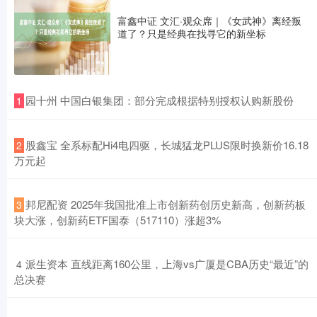
富鑫中证 文汇·观众席｜《女武神》离经叛
道了？只是经典在找寻它的新坐标
​园十州 中国白银集团：部分完成根据特别授权认购新股份
1
​股鑫宝 全系标配Hi4电四驱，长城猛龙PLUS限时换新价16.18
2
万元起
​邦尼配资 2025年我国批准上市创新药创历史新高，创新药板
3
块大涨，创新药ETF国泰（517110）涨超3%
​派生资本 直线距离160公里，上海vs广厦是CBA历史“最近”的
4
总决赛