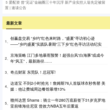
​爱配资 曾“见证”金融圈三十年沉浮 新产业实控人翁先定被留
5
置 | 速读公告
最新文章
创赢盘交易 “乡约”红色来时路，“盛夏”寻访初心迹
1、
——“乡约盛夏”实践队暑期“三下乡”红色寻访活动纪实
京海策略 江门多地暴雨预警！超强台风“白海豚”或成今
2、
年“风王”，最新路径……
奇点财富 东莞队！总冠军!
3、
达道宝 不到2小时抢光！詹姆斯76人首版球衣秒售罄 美
4、
媒：他让费城周边餐馆暴增13%
赣州达慧 Shams：骑士一年280万底薪签下31岁克罗地
5、
亚前锋海佐尼亚 曾效力NBA五年后重返