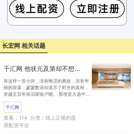
长宏网 相关话题
千汇网 他状元及第却不想当官，借耍酒疯辞官后，写下一首诗成功入选课本
有这样一首小诗，没有晦涩的典故，没有华
丽的辞藻，寥寥数语却道尽了时光的真相，
穿越五百年依旧家喻户晓。 那便是入选中小
学课本、陪伴几代人成长的《明日歌》。
千汇网
《明日....
查看：
114
分类：
线上正规的股
票配资平台