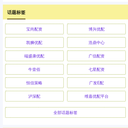
话题标签
宝尚配资
博兴优配
凯狮优配
浩鼎中心
端盛康优配
广信配资
牛壹佰
七星配资
恒信策略
广发E配
泸深配
维嘉优配平台
全部话题标签