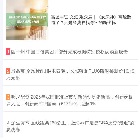
富鑫中证 文汇·观众席｜《女武神》离经叛
道了？只是经典在找寻它的新坐标
​园十州 中国白银集团：部分完成根据特别授权认购新股份
1
​股鑫宝 全系标配Hi4电四驱，长城猛龙PLUS限时换新价16.18
2
万元起
​邦尼配资 2025年我国批准上市创新药创历史新高，创新药板
3
块大涨，创新药ETF国泰（517110）涨超3%
​派生资本 直线距离160公里，上海vs广厦是CBA历史“最近”的
4
总决赛