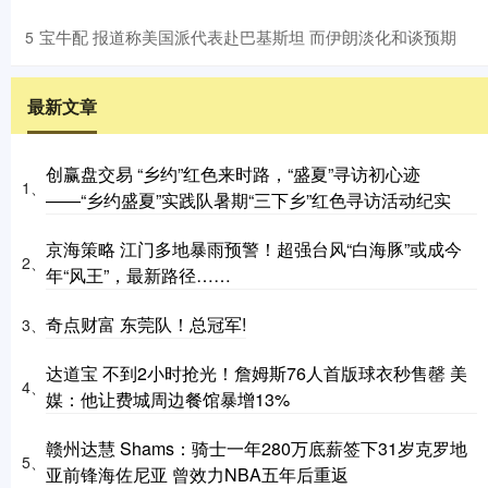
​宝牛配 报道称美国派代表赴巴基斯坦 而伊朗淡化和谈预期
5
最新文章
创赢盘交易 “乡约”红色来时路，“盛夏”寻访初心迹
1、
——“乡约盛夏”实践队暑期“三下乡”红色寻访活动纪实
京海策略 江门多地暴雨预警！超强台风“白海豚”或成今
2、
年“风王”，最新路径……
奇点财富 东莞队！总冠军!
3、
达道宝 不到2小时抢光！詹姆斯76人首版球衣秒售罄 美
4、
媒：他让费城周边餐馆暴增13%
赣州达慧 Shams：骑士一年280万底薪签下31岁克罗地
5、
亚前锋海佐尼亚 曾效力NBA五年后重返