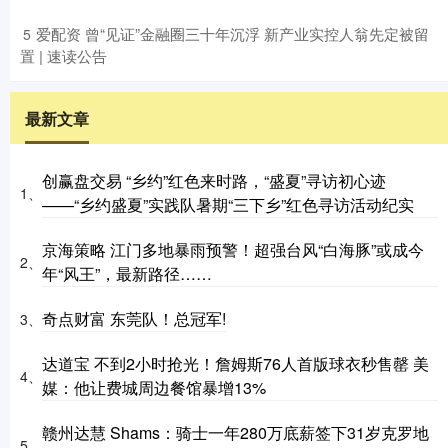
​爱配资 曾“见证”金融圈三十年沉浮 新产业实控人翁先定被留
5
置 | 速读公告
最新文章
创赢盘交易 “乡约”红色来时路，“盛夏”寻访初心迹
1、
——“乡约盛夏”实践队暑期“三下乡”红色寻访活动纪实
京海策略 江门多地暴雨预警！超强台风“白海豚”或成今
2、
年“风王”，最新路径……
奇点财富 东莞队！总冠军!
3、
达道宝 不到2小时抢光！詹姆斯76人首版球衣秒售罄 美
4、
媒：他让费城周边餐馆暴增13%
赣州达慧 Shams：骑士一年280万底薪签下31岁克罗地
5、