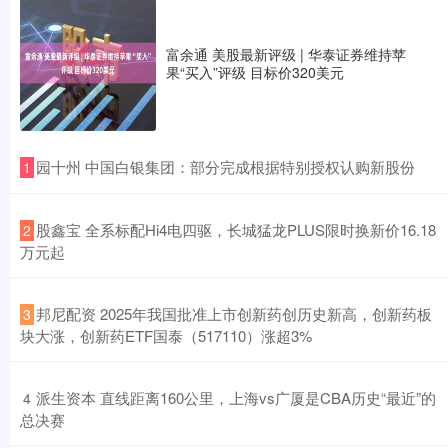
富余通 美股最新评级 | 华泰证券维持苹
果“买入”评级 目标价320美元
​园十州 中国白银集团：部分完成根据特别授权认购新股份
1
​股鑫宝 全系标配Hi4电四驱，长城猛龙PLUS限时换新价16.18
2
万元起
​邦尼配资 2025年我国批准上市创新药创历史新高，创新药板
3
块大涨，创新药ETF国泰（517110）涨超3%
​派生资本 直线距离160公里，上海vs广厦是CBA历史“最近”的
4
总决赛