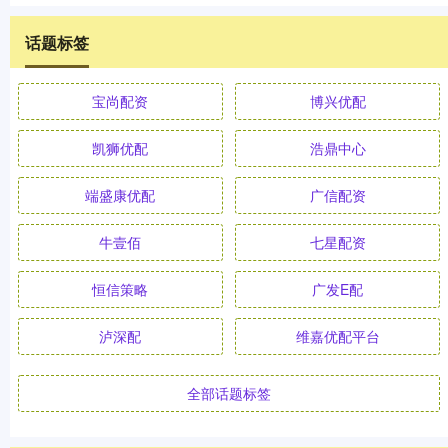
话题标签
宝尚配资
博兴优配
凯狮优配
浩鼎中心
端盛康优配
广信配资
牛壹佰
七星配资
恒信策略
广发E配
泸深配
维嘉优配平台
全部话题标签