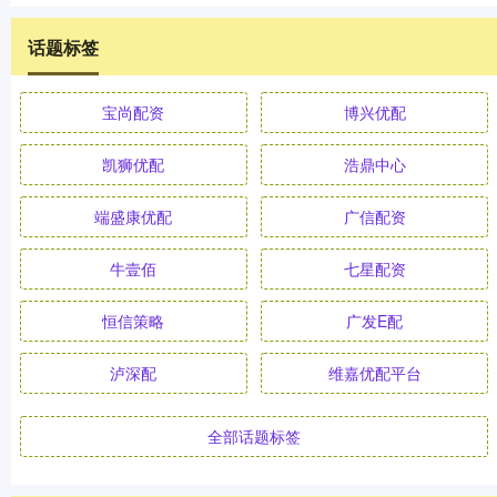
话题标签
宝尚配资
博兴优配
凯狮优配
浩鼎中心
端盛康优配
广信配资
牛壹佰
七星配资
恒信策略
广发E配
泸深配
维嘉优配平台
全部话题标签