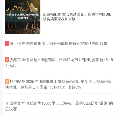
汇巨福配资 童心跨越国界，智利与中国BIB
获奖插画家在沪对谈
​园十州 中国白银集团：部分完成根据特别授权认购新股份
1
​股鑫宝 全系标配Hi4电四驱，长城猛龙PLUS限时换新价16.18
2
万元起
​邦尼配资 2025年我国批准上市创新药创历史新高，创新药板
3
块大涨，创新药ETF国泰（517110）涨超3%
​派生资本 直线距离160公里，上海vs广厦是CBA历史“最近”的
4
总决赛