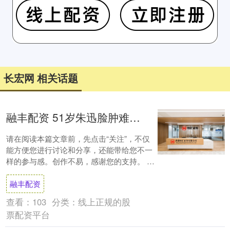
长宏网 相关话题
融丰配资 51岁朱迅脸肿难掩疲态，46岁侯佩岑瘦如少女，皮相骨相差异明显_身材_容貌_状态
请在阅读本篇文章前，先点击“关注”，不仅
能方便您进行讨论和分享，还能带给您不一
样的参与感。创作不易，感谢您的支持。 提
起朱迅，许多人首先会联想到她是那个著名
融丰配资
的“....
查看：
103
分类：
线上正规的股
票配资平台