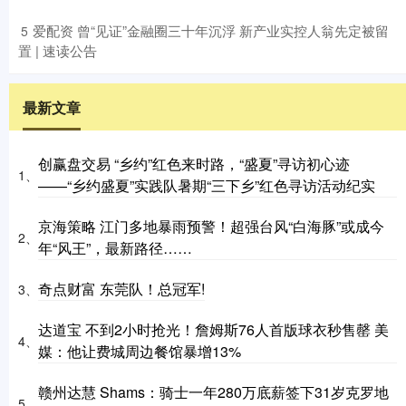
​爱配资 曾“见证”金融圈三十年沉浮 新产业实控人翁先定被留
5
置 | 速读公告
最新文章
创赢盘交易 “乡约”红色来时路，“盛夏”寻访初心迹
1、
——“乡约盛夏”实践队暑期“三下乡”红色寻访活动纪实
京海策略 江门多地暴雨预警！超强台风“白海豚”或成今
2、
年“风王”，最新路径……
奇点财富 东莞队！总冠军!
3、
达道宝 不到2小时抢光！詹姆斯76人首版球衣秒售罄 美
4、
媒：他让费城周边餐馆暴增13%
赣州达慧 Shams：骑士一年280万底薪签下31岁克罗地
5、