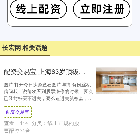
长宏网 相关话题
配资交易宝 上海63岁顶级牛散亲授：但凡涨停股，前一天尾盘都会出现三个信号
图片 打开今日头条查看图片详情 有粉丝私
信问我，说每次看到股票涨停的时候，要么
已经封板买不进去，要么追进去就被套，到
底有没有办法在涨停前就发现蛛丝马迹。我
配资交易宝
跟他说....
查看：
114
分类：
线上正规的股
票配资平台