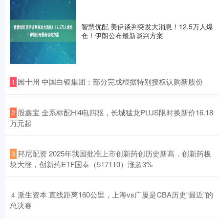
智慧优配 美伊谈判突发大消息！12.5万人爆
仓！伊朗公布最新谈判方案
​园十州 中国白银集团：部分完成根据特别授权认购新股份
1
​股鑫宝 全系标配Hi4电四驱，长城猛龙PLUS限时换新价16.18
2
万元起
​邦尼配资 2025年我国批准上市创新药创历史新高，创新药板
3
块大涨，创新药ETF国泰（517110）涨超3%
​派生资本 直线距离160公里，上海vs广厦是CBA历史“最近”的
4
总决赛