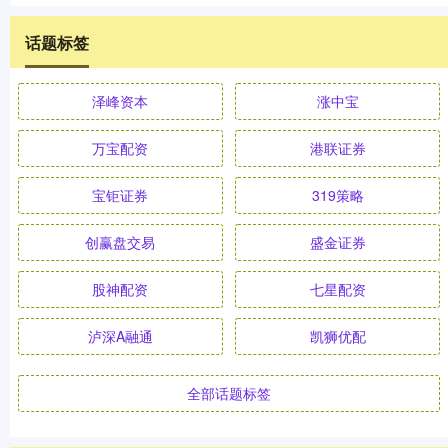
话题标签
泽峰资本
涨中宝
万宝配资
港联证券
宝钜证券
319策略
创赢盘交易
盛金证券
股神配资
七星配资
泸深A融通
凯狮优配
全部话题标签