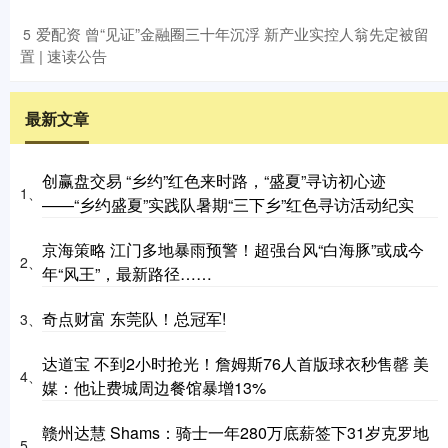
​爱配资 曾“见证”金融圈三十年沉浮 新产业实控人翁先定被留
5
置 | 速读公告
最新文章
创赢盘交易 “乡约”红色来时路，“盛夏”寻访初心迹
1、
——“乡约盛夏”实践队暑期“三下乡”红色寻访活动纪实
京海策略 江门多地暴雨预警！超强台风“白海豚”或成今
2、
年“风王”，最新路径……
奇点财富 东莞队！总冠军!
3、
达道宝 不到2小时抢光！詹姆斯76人首版球衣秒售罄 美
4、
媒：他让费城周边餐馆暴增13%
赣州达慧 Shams：骑士一年280万底薪签下31岁克罗地
5、