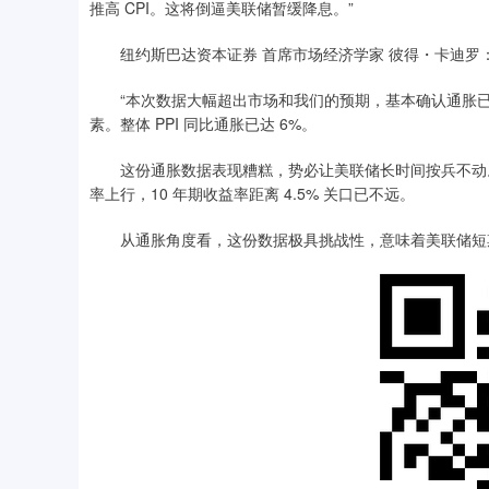
推高 CPI。这将倒逼美联储暂缓降息。”
纽约斯巴达资本证券 首席市场经济学家 彼得・卡迪罗
“本次数据大幅超出市场和我们的预期，基本确认通胀已
素。整体 PPI 同比通胀已达 6%。
这份通胀数据表现糟糕，势必让美联储长时间按兵不动。
率上行，10 年期收益率距离 4.5% 关口已不远。
从通胀角度看，这份数据极具挑战性，意味着美联储短期