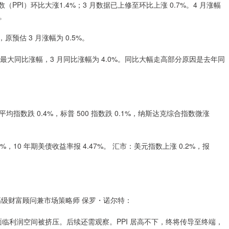
I）环比大涨1.4%；3 月数据已上修至环比上涨 0.7%。4 月涨幅
高。
原预估 3 月涨幅为 0.5%。
 月以来最大同比涨幅，3 月同比涨幅为 4.0%。同比大幅走高部分原因是去年同
跌 0.4%，标普 500 指数跌 0.1%，纳斯达克综合指数微涨
10 年期美债收益率报 4.47%。 汇市：美元指数上涨 0.2%，报
级财富顾问兼市场策略师 保罗・诺尔特：
将面临利润空间被挤压。后续还需观察。PPI 居高不下，终将传导至终端，