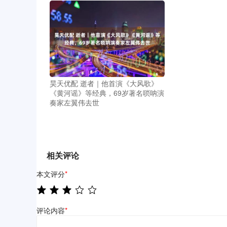
昊天优配 逝者｜他首演《大风歌》
《黄河谣》等经典，69岁著名唢呐演
奏家左翼伟去世
相关评论
本文评分
*
评论内容
*