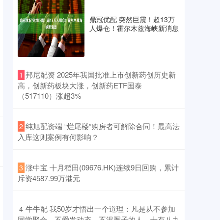
鼎冠优配 突然巨震！超13万
人爆仓！霍尔木兹海峡新消息
​邦尼配资 2025年我国批准上市创新药创历史新
1
高，创新药板块大涨，创新药ETF国泰
（517110）涨超3%
​纯旭配资端 “烂尾楼”购房者可解除合同！最高法
2
入库这则案例有何影响？
​涨中宝 十月稻田(09676.HK)连续9日回购，累计
3
斥资4587.99万港元
​牛牛配 我50岁才悟出一个道理：凡是从不参加
4
同学聚会、不爱发动态、不混圈子的人，十有八九