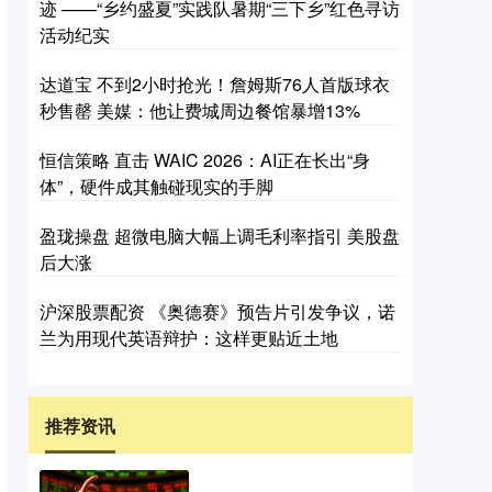
迹 ——“乡约盛夏”实践队暑期“三下乡”红色寻访
活动纪实
达道宝 不到2小时抢光！詹姆斯76人首版球衣
秒售罄 美媒：他让费城周边餐馆暴增13%
恒信策略 直击 WAIC 2026：AI正在长出“身
体”，硬件成其触碰现实的手脚
盈珑操盘 超微电脑大幅上调毛利率指引 美股盘
后大涨
沪深股票配资 《奥德赛》预告片引发争议，诺
兰为用现代英语辩护：这样更贴近土地
推荐资讯