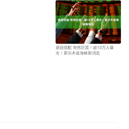
鼎冠优配 突然巨震！超13万人爆
仓！霍尔木兹海峡新消息