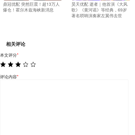
鼎冠优配 突然巨震！超13万人
昊天优配 逝者｜他首演《大风
爆仓！霍尔木兹海峡新消息
歌》《黄河谣》等经典，69岁
著名唢呐演奏家左翼伟去世
相关评论
本文评分
*
评论内容
*