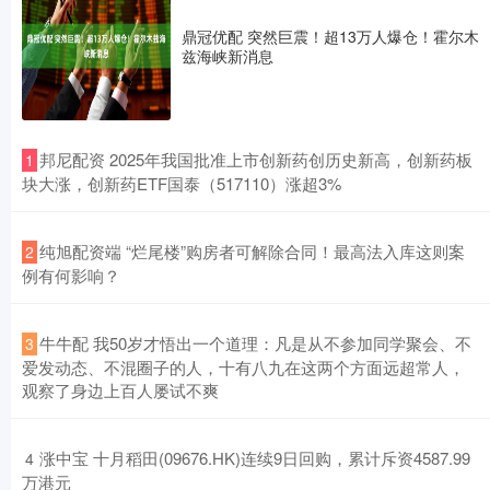
鼎冠优配 突然巨震！超13万人爆仓！霍尔木
兹海峡新消息
​邦尼配资 2025年我国批准上市创新药创历史新高，创新药板
1
块大涨，创新药ETF国泰（517110）涨超3%
​纯旭配资端 “烂尾楼”购房者可解除合同！最高法入库这则案
2
例有何影响？
​牛牛配 我50岁才悟出一个道理：凡是从不参加同学聚会、不
3
爱发动态、不混圈子的人，十有八九在这两个方面远超常人，
观察了身边上百人屡试不爽
​涨中宝 十月稻田(09676.HK)连续9日回购，累计斥资4587.99
4
万港元