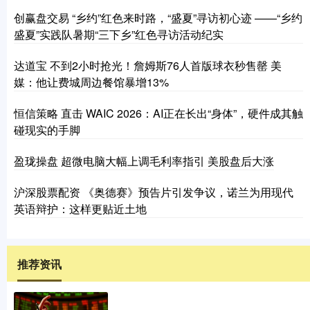
创赢盘交易 “乡约”红色来时路，“盛夏”寻访初心迹 ——“乡约
盛夏”实践队暑期“三下乡”红色寻访活动纪实
达道宝 不到2小时抢光！詹姆斯76人首版球衣秒售罄 美
媒：他让费城周边餐馆暴增13%
恒信策略 直击 WAIC 2026：AI正在长出“身体”，硬件成其触
碰现实的手脚
盈珑操盘 超微电脑大幅上调毛利率指引 美股盘后大涨
沪深股票配资 《奥德赛》预告片引发争议，诺兰为用现代
英语辩护：这样更贴近土地
推荐资讯