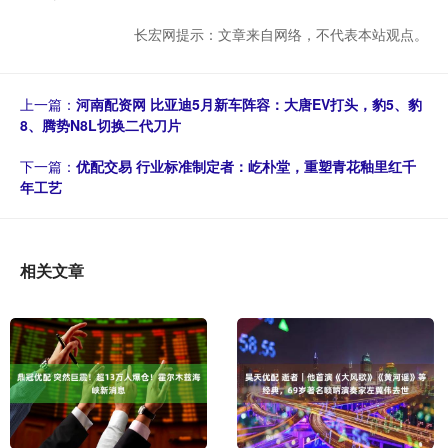
长宏网提示：文章来自网络，不代表本站观点。
上一篇：
河南配资网 比亚迪5月新车阵容：大唐EV打头，豹5、豹
8、腾势N8L切换二代刀片
下一篇：
优配交易 行业标准制定者：屹朴堂，重塑青花釉里红千
年工艺
相关文章