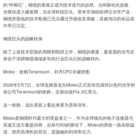
的“绊脚石”，铜缆的衰落正成为技术迭代的必然。当AI驱动光连接、
光模块进入爆发期，当全球科技巨头、资本市场纷纷押注光学产业，
铜缆所面临的技术瓶颈已无法通过升级改良突破，其被淘汰的命运或
许早已注定。
铜缆巨头的战略转身
除了上述技术层面的局限和阻碍之外，铜缆的衰落，最直观的信号还
来自于深耕铜缆领域多年的行业巨头们的战略转向。
Molex：收购Teramount，补齐CPO关键拼图
2026年5月7日，全球连接器龙头Molex正式宣布完成对以色列光学初
创公司Teramount的收购，交易估值约4.3亿美元。
这一收购，远比表面上看起来更为意味深长。
Molex是铜缆时代最大的受益者之一，作为全球领先的电子连接器与
高速互连方案提供商，在AI与5G的驱动下，Molex的营收一路高歌猛
进。然而高增长的背后，是隐秘的利润率压力。