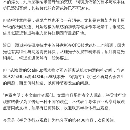
术的爆发，到插层碳纳米管纤维的突破，铜缆所依赖的技术与成本优
势已逐渐瓦解，其被替代的命运或许已不可逆转。
但值得注意的是，铜缆当然也不会一夜消失。尤其是在机架内数十厘
米级的板间互连、对延迟极为敏感的加载存储操作等场景中，铜缆凭
借其低延迟和成熟生态仍将短期固守最后阵地。
近日，颖崴科技研发技术主管孙家彬在CPO技术论坛上也强调，因为
光也有其特性与问题需要解决，从硅光子发展节奏来看，预计将是光
铜并进，铜退光进仍然有一段路要走。
但当AI集群的Scale-up需求推动互连距离从机架内滑向机架间，当速
率从224Gbps向448Gbps继续攀升，铜缆的“让渡”已不再是否会发生
的问题，而是何时加速、以何种节奏发生的问题。
*免责声明：本文由作者原创。文章内容系作者个人观点，半导体行业
观察转载仅为了传达一种不同的观点，不代表半导体行业观察对该观
点赞同或支持，如果有任何异议，欢迎联系半导体行业观察。
今天是《半导体行业观察》为您分享的第4406内容，欢迎关注。