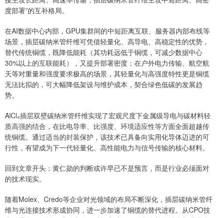
度部署”的互补格局。
在AI数据中心内部，GPU集群间的中短距离互联、服务器内部布线等
场景，插层碳纳米管纤维可凭借轻量化、高导电、高稳定性的优势，
替代传统铜缆，既降低能耗（其功耗远低于铜缆，可减少数据中心
30%以上的互联能耗），又提升部署密度；在户外电力传输、航空航
天等对重量和强度要求极高的场景，其轻量化与高强度特性更是铜缆
无法比拟的，可大幅降低架设与维护成本，契合绿色低碳的发展趋
势。
AlCl₄插层双壁碳纳米管纤维实现了宏观尺度下金属级导电与碳材料轻
质高强的结合，在比电导率、比强度、环境适应性等方面全面超越传
统铜缆。通过适当的封装保护，该技术已具备向实用化导体迈进的可
行性，有望成为下一代轻量化、高性能电力与信号传输的核心材料。
回到文章开头：黄仁勋的判断或许早已不是预言，而是行业必须面对
的技术现实。
随着Molex、Credo等企业对光领域的布局不断深化，插层碳纳米管纤
维与光连接技术形成协同，进一步加速了铜缆的替代进程。从CPO技