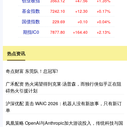
创业板指
3563.12
+47.56
+1.35%
基金指数
7242.10
+12.30
+0.17%
国债指数
229.69
+0.10
+0.04%
期指IC0
7877.80
+164.40
+2.13%
热点资讯
奇点财富 东莞队！总冠军!
广禾配资 热火渴望得到克莱·汤普森，而独行侠似乎正在阻
碍热火引援计划
沪深优配 直击 WAIC 2026：机器人没有新故事，只有新订
单
凤凰策略 OpenAI与Anthropic加大游说投入，传统科技与国