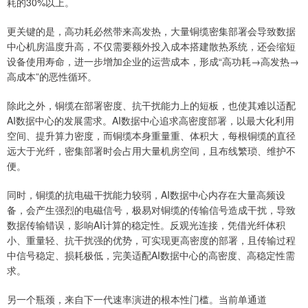
耗的30%以上。
更关键的是，高功耗必然带来高发热，大量铜缆密集部署会导致数据
中心机房温度升高，不仅需要额外投入成本搭建散热系统，还会缩短
设备使用寿命，进一步增加企业的运营成本，形成“高功耗→高发热→
高成本”的恶性循环。
除此之外，铜缆在部署密度、抗干扰能力上的短板，也使其难以适配
AI数据中心的发展需求。AI数据中心追求高密度部署，以最大化利用
空间、提升算力密度，而铜缆本身重量重、体积大，每根铜缆的直径
远大于光纤，密集部署时会占用大量机房空间，且布线繁琐、维护不
便。
同时，铜缆的抗电磁干扰能力较弱，AI数据中心内存在大量高频设
备，会产生强烈的电磁信号，极易对铜缆的传输信号造成干扰，导致
数据传输错误，影响AI计算的稳定性。反观光连接，凭借光纤体积
小、重量轻、抗干扰强的优势，可实现更高密度的部署，且传输过程
中信号稳定、损耗极低，完美适配AI数据中心的高密度、高稳定性需
求。
另一个瓶颈，来自下一代速率演进的根本性门槛。当前单通道