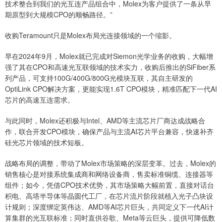
技术整合到我们的光互连产品组合中，Molex为客户提供了一条从早
期原型到大规模CPO的顺畅路径。”
收购Teramount只是Molex布局光连接领域的一个缩影。
早在2024年9月，Molex就已完成对Siemon光学业务的收购，大幅增
强了其在CPO和高速光互联领域的技术实力，收购后推出的SiFiber系
列产品，可支持100G/400G/800G光模块互联，其自主研发的
OptiLink CPO解决方案，更能实现1.6T CPO模块，精准匹配下一代AI
芯片的高速互连需求。
与此同时，Molex还积极与Intel、AMD等主流芯片厂商达成战略合
作，联合开发CPO模块，确保产品与主流AI芯片平台兼容，快速补齐
硅光芯片领域的技术短板。
战略布局的调整，带动了Molex市场策略的深层变革。过去，Molex的
销售核心是对接系统集成商和网络设备商，售卖标准铜缆、连接器等
组件；如今，凭借CPO技术优势，其市场策略大幅前置，直接对话台
积电、高塔半导体等晶圆代工厂，在芯片流片阶段就植入光子凸块设
计规则；深度绑定英伟达、AMD等AI芯片巨头，共同定义下一代AI计
算集群的光互联标准；同时直供谷歌、Meta等云巨头，提供可降低数