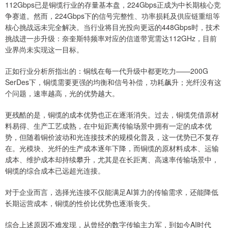
112Gbps已是铜缆行业的存量基本盘，224Gbps正成为中长期核心竞
争赛道。然而，224Gbps下的信号完整性、功率损耗及供应链重组等
核心挑战远未完全解决。当行业将目光投向更远的448Gbps时，技术
挑战进一步升级：奈奎斯特频率对应的信道带宽需达112GHz，目前
业界尚未实现这一目标。
正如行业分析所指出的：铜线在每一代升级中都更吃力——200G
SerDes下，铜缆需要更强的均衡和信号补偿，功耗飙升；光纤没有这
个问题，速率越高，光的优势越大。
更残酷的是，铜缆的成本优势也正在逐渐消失。过去，铜缆凭借原材
料易得、生产工艺成熟，在中短距离传输场景中拥有一定的成本优
势，但随着铜价波动和光连接技术的规模化普及，这一优势已不复存
在。光模块、光纤的生产成本逐年下降，而铜缆的原材料成本、运输
成本、维护成本却持续攀升，尤其是在长距离、高速率传输场景中，
铜缆的综合成本已远超光连接。
对于企业而言，选择光连接不仅能满足AI算力的传输需求，还能降低
长期运营成本，铜缆的性价比优势也逐渐丧失。
综合上述原因不难发现，从曾经的数字传输主力军，到如今AI时代