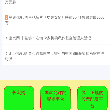
万元起
​星速优配 周星驰新片《功夫女足》映前3天预售票房破3000
3
万
​启兴网 中基协：注销12家机构私募基金管理人登记
4
​汇巨福配资 童心跨越国界，智利与中国BIB获奖插画家在沪
5
对谈
长宏网
国家允许的
线上正规的
配资平台
股票配资平
台