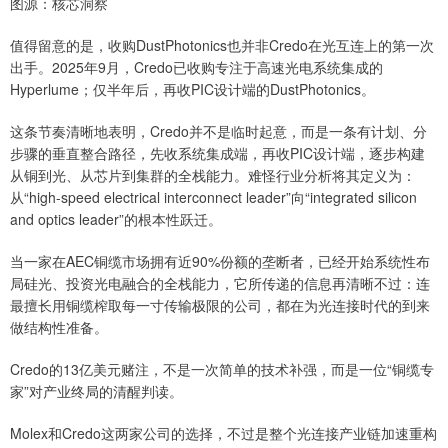
图源：核芯洞察
值得留意的是，收购DustPhotonics也并非Credo在光互连上的第一次
出手。2025年9月，Credo已收购专注于高速光电系统集成的
Hyperlume；仅半年后，再收PIC设计端的DustPhotonics。
这条节奏清晰地表明，Credo并不是临时起意，而是一条有计划、分
步骤的垂直整合路径，先收系统集成端，再收PIC设计端，逐步构建
从铜到光、从芯片到集群的全栈能力。难怪行业分析将其定义为：
从“high-speed electrical interconnect leader”向“integrated silicon
and optics leader”的根本性跃迁。
当一家在AEC铜缆市场拥有近90%份额的垄断者，已经开始系统性布
局硅光、投资光电融合的全栈能力，它所传递的信息再清晰不过：连
最擅长用铜缆榨取每一寸传输极限的公司，都在为光连接时代的到来
做结构性准备。
Credo的13亿美元赌注，不是一次简单的技术补强，而是一位“铜缆专
家”对产业终局的清醒判读。
Molex和Credo这两家公司的选择，不过是整个光连接产业链加速重构