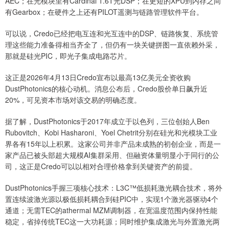
AEC；在光模块里有Cardinal 1.6T光DSP；在更短的XPU到内存之间
有Gearbox；在硬件之上还有PILOT遥测与链路管理软件平台。
可以说，Credo已经把电互连和光互连中的DSP、链路恢复、系统管
理这些能力准备得相当齐全了，但仍有一块关键拼图一直依赖外采，
那就是硅光PIC，即光子集成电路芯片。
这正是2026年4月13日Credo宣布以最高13亿美元全资收购
DustPhotonics的核心动机。消息公布后，Credo股价单日飙升近
20%，可见资本市场对该交易的明确态度。
据了解，DustPhotonics于2017年成立于以色列，三位创始人Ben
Rubovitch、Kobi Hasharoni、Yoel Chetrit分别在硅光和光模块工业
界各有15年以上积累。这家公司并非产品未成熟的初创企业，而是一
家产品已被头部超大规模AI集群采用、但融资体量明显小于同行的公
司，这正是Credo可以以相对合理价格拿到关键资产的前提。
DustPhotonics手握三项核心技术：L3C™低损耗激光耦合技术，将外
置连续波激光源以极低损耗耦合到硅PIC中，实现1个激光器驱动4个
通道；无需TEC的athermal MZM调制器，在宽温度范围内保持性能
稳定，省掉传统TEC这一大功耗源；同时维护集成激光与外置激光两