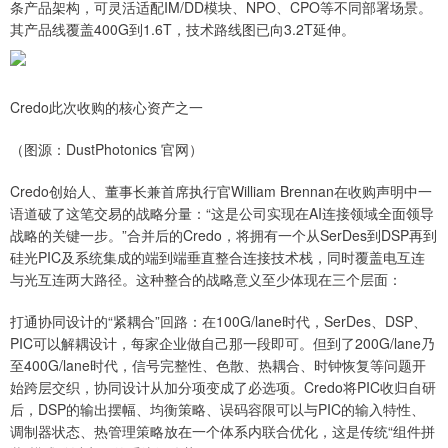
条产品架构，可灵活适配IM/DD模块、NPO、CPO等不同部署场景。
其产品线覆盖400G到1.6T，技术路线图已向3.2T延伸。
Credo此次收购的核心资产之一
（图源：DustPhotonics 官网）
Credo创始人、董事长兼首席执行官William Brennan在收购声明中一
语道破了这笔交易的战略分量：“这是公司实现在AI连接领域全面领导
战略的关键一步。”合并后的Credo，将拥有一个从SerDes到DSP再到
硅光PIC及系统集成的端到端垂直整合连接技术栈，同时覆盖电互连
与光互连两大路径。这种整合的战略意义至少体现在三个层面：
打通协同设计的“紧耦合”回路：在100G/lane时代，SerDes、DSP、
PIC可以解耦设计，每家企业做自己那一段即可。但到了200G/lane乃
至400G/lane时代，信号完整性、色散、热耦合、时钟恢复等问题开
始跨层交织，协同设计从加分项变成了必选项。Credo将PIC收归自研
后，DSP的输出摆幅、均衡策略、误码容限可以与PIC的输入特性、
调制器状态、热管理策略放在一个体系内联合优化，这是传统“组件拼