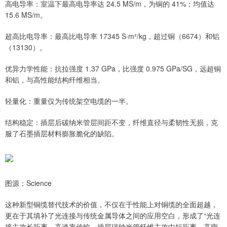
高电导率：室温下最高电导率达 24.5 MS/m，为铜的 41%；均值达
15.6 MS/m。
超高比电导率：最高比电导率 17345 S·m²/kg，超过铜（6674）和铝
（13130）。
优异力学性能：抗拉强度 1.37 GPa，比强度 0.975 GPa/SG，远超铜
和铝，与高性能结构纤维相当。
轻量化：重量仅为传统架空电缆的一半。
结构稳定：插层后碳纳米管层间距不变，纤维直径与柔韧性无损，克
服了石墨插层材料膨胀脆化的缺陷。
图源：Science
这种新型铜缆替代技术的价值，不仅在于性能上对铜缆的全面超越，
更在于其填补了光连接与传统金属导体之间的应用空白，形成了“光连
接主攻长距离、高速率传输，插层碳纳米管纤维主攻中短距离、高密