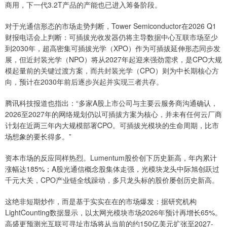
商用，下一代3.2T产品的产能也已进入筹备阶段。
对于光通信形态的市场走势判断，Tower Semiconductor在2026 Q1
财报电话会上判断：可插拔光收发器仍将主导数据中心互联市场至少
到2030年，超高密集可插拔光学（XPO）作为可插拔延伸形态同步发
展，但近封装光学（NPO）将从2027年起迎来强劲需求，是CPO大规
模起量前的关键过渡方案，而共封装光学（CPO）则为中长期核心方
向，预计在2030年前后逐步兴起并实现三者共存。
腾讯科技报道也指出：“多家A股上市公司与主要云服务商沟通确认，
2026至2027年的网络规划仍以可插拔方案为核心，并未有任何云厂商
计划在近两三年内大规模部署CPO。可插拔光模块的生命周期，比市
场想象的要长得多。”
资本市场的反应同样热烈。Lumentum股价创下历史新高，年内累计
涨幅达185%；A股光通信概念股集体走强，光模块龙头中际旭创跃过
千元大关，CPO产业链全线躁动，多只龙头标的股价屡创历史新高。
这绝非短期炒作，而是基于实实在在的市场爆发：据研究机构
LightCounting数据显示，以太网光模块市场2026年预计再增长65%。
高盛更预测光互联可寻址市场将从当前的约150亿美元扩张至2027-