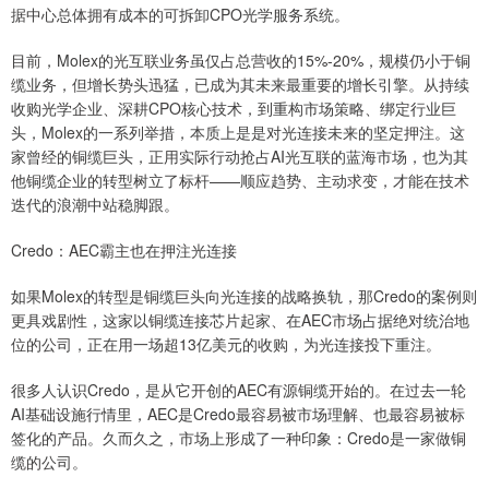
据中心总体拥有成本的可拆卸CPO光学服务系统。
目前，Molex的光互联业务虽仅占总营收的15%-20%，规模仍小于铜
缆业务，但增长势头迅猛，已成为其未来最重要的增长引擎。从持续
收购光学企业、深耕CPO核心技术，到重构市场策略、绑定行业巨
头，Molex的一系列举措，本质上是是对光连接未来的坚定押注。这
家曾经的铜缆巨头，正用实际行动抢占AI光互联的蓝海市场，也为其
他铜缆企业的转型树立了标杆——顺应趋势、主动求变，才能在技术
迭代的浪潮中站稳脚跟。
Credo：AEC霸主也在押注光连接
如果Molex的转型是铜缆巨头向光连接的战略换轨，那Credo的案例则
更具戏剧性，这家以铜缆连接芯片起家、在AEC市场占据绝对统治地
位的公司，正在用一场超13亿美元的收购，为光连接投下重注。
很多人认识Credo，是从它开创的AEC有源铜缆开始的。在过去一轮
AI基础设施行情里，AEC是Credo最容易被市场理解、也最容易被标
签化的产品。久而久之，市场上形成了一种印象：Credo是一家做铜
缆的公司。