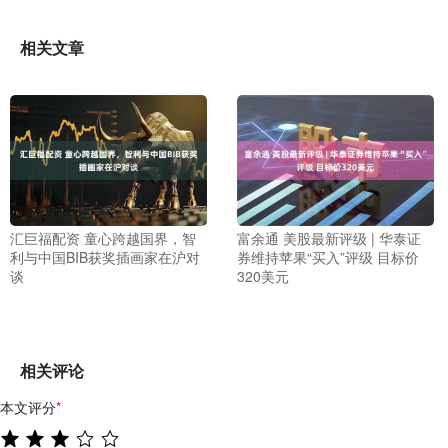
相关文章
汇巨福配资 童心跨越国界，智
富余通 美股最新评级 | 华泰证
利与中国BIB获奖插画家在沪对
券维持苹果“买入”评级 目标价
谈
320美元
相关评论
本文评分
*