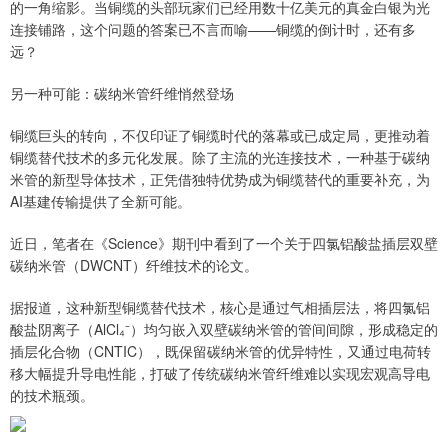
的一角缩影。当铜缆的头部玩家们已经用数十亿美元的真金白银为光
连接铺路，这个问题的答案已不言而喻——铜缆的倒计时，还有多
远？
另一种可能：碳纳米管纤维悄然登场
铜缆巨头的转向，不仅印证了铜缆时代的落幕或已成定局，更推动着
铜缆替代技术的多元化发展。除了主流的光连接技术，一种基于碳纳
米管的新型导体技术，正凭借独特优势成为铜缆替代的重要补充，为
AI基建传输提供了全新可能。
近日，笔者在《Science》期刊中看到了一个关于四氯铝酸盐插层双壁
碳纳米管（DWCNT）纤维技术的论文。
据报道，这种新型铜缆替代技术，核心是通过气相插层法，将四氯铝
酸盐阴离子（AlCl₄⁻）均匀嵌入双壁碳纳米管的管间间隙，形成稳定的
插层化合物（CNTIC），既保留碳纳米管的优异特性，又通过电荷转
移大幅提升导电性能，打破了传统碳纳米管纤维难以实现宏观高导电
的技术瓶颈。