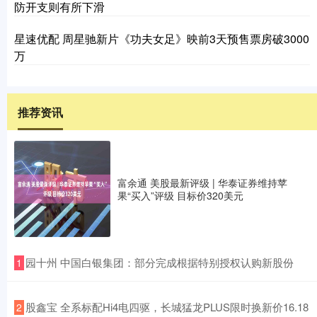
防开支则有所下滑
星速优配 周星驰新片《功夫女足》映前3天预售票房破3000
万
推荐资讯
富余通 美股最新评级 | 华泰证券维持苹
果“买入”评级 目标价320美元
​园十州 中国白银集团：部分完成根据特别授权认购新股份
1
​股鑫宝 全系标配Hi4电四驱，长城猛龙PLUS限时换新价16.18
2