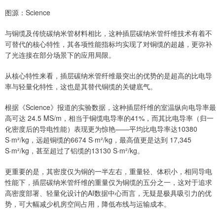
图源：Science
与铜缆及传统碳纳米管材料相比，这种插层碳纳米管纤维技术有着不
可替代的核心特性，其各项性能指标均实现了对铜缆的超越，更弥补
了光连接在部分场景下的应用局限。
从核心特性来看，插层碳纳米管纤维最突出的优势的是超高的比电导
率与轻量化特性，这也是其替代铜缆的关键底气。
根据《Science》报道的实验数据，这种插层纤维的室温纵向电导率最
高可达 24.5 MS/m，相当于铜缆电导率的41%，而其比电导率（归一
化密度后的导电性能）表现更为惊艳——平均比电导率达10380
S·m²/kg，远超铜缆的6674 S·m²/kg，最高值更是达到 17,345
S·m²/kg，甚至超过了铝缆的13130 S·m²/kg。
更重要的是，其密度仅为铜的一半左右，重量轻、体积小，相同导电
性能下，插层碳纳米管纤维的重量仅为铜缆的五分之一，这对于追求
高密度部署、轻量化设计的AI数据中心而言，无疑是极具吸引力的优
势，可大幅减少机房空间占用，降低布线与运输成本。