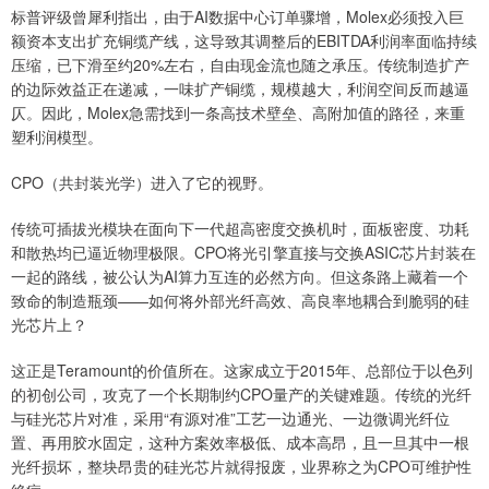
标普评级曾犀利指出，由于AI数据中心订单骤增，Molex必须投入巨
额资本支出扩充铜缆产线，这导致其调整后的EBITDA利润率面临持续
压缩，已下滑至约20%左右，自由现金流也随之承压。传统制造扩产
的边际效益正在递减，一味扩产铜缆，规模越大，利润空间反而越逼
仄。因此，Molex急需找到一条高技术壁垒、高附加值的路径，来重
塑利润模型。
CPO（共封装光学）进入了它的视野。
传统可插拔光模块在面向下一代超高密度交换机时，面板密度、功耗
和散热均已逼近物理极限。CPO将光引擎直接与交换ASIC芯片封装在
一起的路线，被公认为AI算力互连的必然方向。但这条路上藏着一个
致命的制造瓶颈——如何将外部光纤高效、高良率地耦合到脆弱的硅
光芯片上？
这正是Teramount的价值所在。这家成立于2015年、总部位于以色列
的初创公司，攻克了一个长期制约CPO量产的关键难题。传统的光纤
与硅光芯片对准，采用“有源对准”工艺一边通光、一边微调光纤位
置、再用胶水固定，这种方案效率极低、成本高昂，且一旦其中一根
光纤损坏，整块昂贵的硅光芯片就得报废，业界称之为CPO可维护性