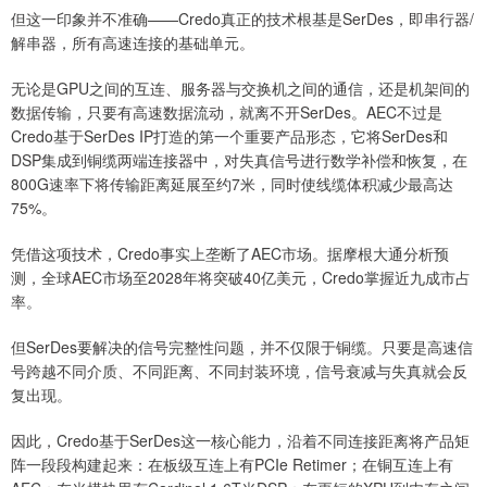
但这一印象并不准确——Credo真正的技术根基是SerDes，即串行器/
解串器，所有高速连接的基础单元。
无论是GPU之间的互连、服务器与交换机之间的通信，还是机架间的
数据传输，只要有高速数据流动，就离不开SerDes。AEC不过是
Credo基于SerDes IP打造的第一个重要产品形态，它将SerDes和
DSP集成到铜缆两端连接器中，对失真信号进行数学补偿和恢复，在
800G速率下将传输距离延展至约7米，同时使线缆体积减少最高达
75%。
凭借这项技术，Credo事实上垄断了AEC市场。据摩根大通分析预
测，全球AEC市场至2028年将突破40亿美元，Credo掌握近九成市占
率。
但SerDes要解决的信号完整性问题，并不仅限于铜缆。只要是高速信
号跨越不同介质、不同距离、不同封装环境，信号衰减与失真就会反
复出现。
因此，Credo基于SerDes这一核心能力，沿着不同连接距离将产品矩
阵一段段构建起来：在板级互连上有PCIe Retimer；在铜互连上有