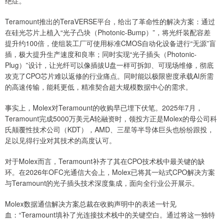
绝症。
Teramount推出的TeraVERSE平台，给出了革命性的解决方案：通过
在硅光芯片上植入“光子凸块（Photonic-Bump）”，将光纤装配容差
提升约100倍，使组装工厂可使用标准CMOS自动化设备进行“无源”盲
插，极大提升生产速度和良率；同时实现“光子插头（Photonic-
Plug）”设计，让光纤可以像插拔U盘一样可拆卸、可现场维修，彻底
攻克了CPO芯片难以返修的行业痛点。同时能以极限密度承载AI所需
的高速传输，能耗更低，精准契合超大规模数据中心的需求。
事实上，Molex对Teramount的收购早已埋下伏笔。2025年7月，
Teramount完成5000万美元A轮融资时，领投方正是Molex的母公司科
氏颠覆性技术公司（KDT），AMD、三星等半导体巨头也纷纷跟投，
足以见得行业对其技术的高度认可。
对于Molex而言，Teramount补齐了其在CPO技术栈中最关键的缺
环。在2026年OFC光通信大会上，Molex已将其一站式CPO解决方案
与Teramount的光子插头技术深度集成，面向全行业公开展示。
Molex数据通信解决方案总裁在收购声明中的表述一针见
血：“Teramount填补了光连接技术栈中的关键空白。通过将这一独特