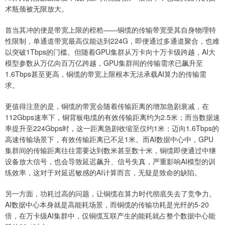
术瓶颈被无限放大。
首当其冲的便是带宽上限的桎梏——铜缆的传输带宽受其自身物理特
性限制，单通道带宽最高仅能达到224G，即便通过多通道聚合，也难
以突破1Tbps的门槛。但随着GPU集群从万卡向十万卡级跨越，AI大
模型参数从万亿向百万亿跨越，GPU集群间的传输需求已飙升至
1.6Tbps甚至更高，铜缆的带宽上限根本无法承载AI算力的传输需
求。
更值得注意的是，铜缆的带宽会随着传输距离的增加急剧衰减，在
112Gbps速率下，铜背板电缆的有效传输距离约为2.5米；而当数据速
率提升至224Gbps时，这一距离急剧收缩至仅约1米；迈向1.6Tbps的
高速传输场景下，有效传输距离已不足1米。而AI数据中心中，GPU
集群间的传输距离往往需要达到数米甚至数十米，铜缆即便通过中继
设备放大信号，也会导致延迟飙升、信号失真，严重影响AI模型的训
练效率，这对于对延迟敏感的AI计算而言，无疑是致命的缺陷。
另一方面，功耗过高的问题，让铜缆在算力时代彻底失去了竞争力。
AI数据中心本身就是高能耗场景，而铜缆的传输功耗是光纤的5-20
倍，在万卡级AI集群中，仅铜缆互联产生的能耗就占整个数据中心能