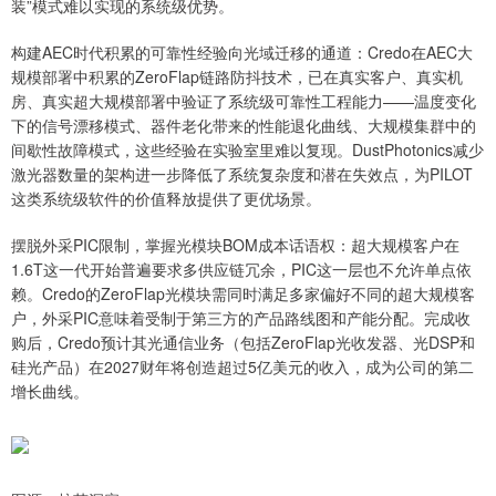
装”模式难以实现的系统级优势。
构建AEC时代积累的可靠性经验向光域迁移的通道：Credo在AEC大
规模部署中积累的ZeroFlap链路防抖技术，已在真实客户、真实机
房、真实超大规模部署中验证了系统级可靠性工程能力——温度变化
下的信号漂移模式、器件老化带来的性能退化曲线、大规模集群中的
间歇性故障模式，这些经验在实验室里难以复现。DustPhotonics减少
激光器数量的架构进一步降低了系统复杂度和潜在失效点，为PILOT
这类系统级软件的价值释放提供了更优场景。
摆脱外采PIC限制，掌握光模块BOM成本话语权：超大规模客户在
1.6T这一代开始普遍要求多供应链冗余，PIC这一层也不允许单点依
赖。Credo的ZeroFlap光模块需同时满足多家偏好不同的超大规模客
户，外采PIC意味着受制于第三方的产品路线图和产能分配。完成收
购后，Credo预计其光通信业务（包括ZeroFlap光收发器、光DSP和
硅光产品）在2027财年将创造超过5亿美元的收入，成为公司的第二
增长曲线。