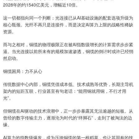
2028年的约1540亿美元，增幅近10倍。
这一切都指向同一个判断：光连接已从AI基础设施的配套选项升级为
核心瓶颈。光纤不再只是连接件，而是决定AI算力上限的战略性稀缺
资源。
而与之相对，铜缆的物理极限正在被AI指数级增长的计算需求步步紧
逼。当光连接以前所未有的规模加速渗透，铜缆的倒计时或许已经悄
然启动。
铜缆困局：力不从心
传统数据中心内部，铜缆凭借成本低、技术成熟等优势，长期主导机
架内的短距互联，行业甚至有句老话：“能用铜就用铜，不行才用
光”。
但铜缆在AI驱动的技术浪潮中，正一步步暴露其无法逾越的短板。从
曾经的数字传输主力，逐渐沦为时代的“绊脚石”，走到了被淘汰的边
缘。
AI算力的指数级爆发，成为压垮铜缆的第一根稻草，也让其固有的技