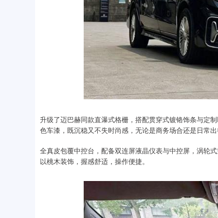
升级了迈巴赫同款直瀑式格栅，搭配贯穿式镀铬饰条与定制L
色车漆，既沉稳又不失时尚感，无论是商务场合还是日常出
全真皮包覆中控台，配备双连屏液晶仪表与中控屏，涡轮式
以桃木装饰，握感舒适，操作便捷。