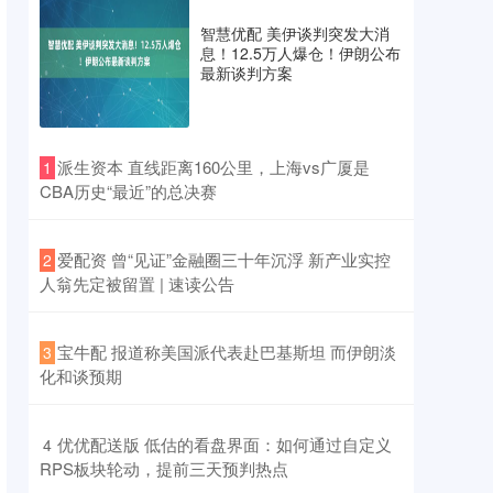
智慧优配 美伊谈判突发大消
息！12.5万人爆仓！伊朗公布
最新谈判方案
​派生资本 直线距离160公里，上海vs广厦是
1
CBA历史“最近”的总决赛
​爱配资 曾“见证”金融圈三十年沉浮 新产业实控
2
人翁先定被留置 | 速读公告
​宝牛配 报道称美国派代表赴巴基斯坦 而伊朗淡
3
化和谈预期
​优优配送版 低估的看盘界面：如何通过自定义
4
RPS板块轮动，提前三天预判热点