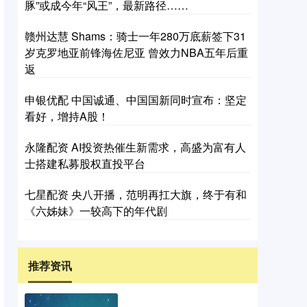
豚”或成今年“风王”，最新路径……
赣州达慧 Shams：骑士一年280万底薪签下31
岁克罗地亚前锋海佐尼亚 曾效力NBA五年后重
返
申银优配 中国诚通、中国国新同时宣布：坚定
看好，增持A股！
永隆配资 AI投资热催生新需求，高盛为富有人
士搭建私募股权直投平台
七星配资 央八开播，范明再扛大旗，终于有和
《六姊妹》一较高下的年代剧
推荐资讯